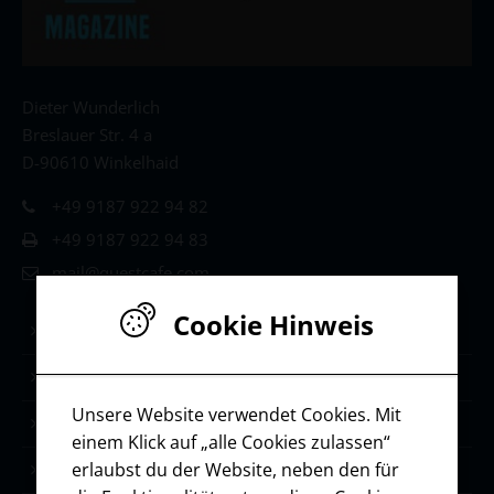
Dieter Wunderlich
Breslauer Str. 4 a
D-90610 Winkelhaid
+49 9187 922 94 82
+49 9187 922 94 83
mail@questcafe.com
Cookie Hinweis
Life & Leadership Coaching
Stärken-Coaching
Unsere Website verwendet Cookies. Mit
Selbstmanagement
einem Klick auf „alle Cookies zulassen“
erlaubst du der Website, neben den für
Ressourcen / Downloads