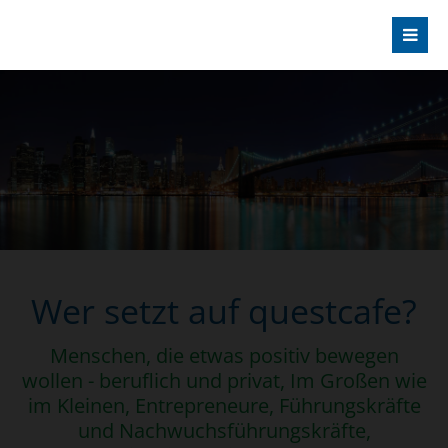
Wer setzt auf questcafe?
Menschen, die etwas positiv bewegen
wollen - beruflich und privat, Im Großen wie
im Kleinen, Entrepreneure, Führungskräfte
und Nachwuchsführungskräfte,