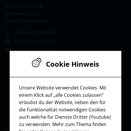
Dieter Wunderlich
Breslauer Str. 4 a
D-90610 Winkelhaid
+49 9187 922 94 82
+49 9187 922 94 83
mail@questcafe.com
Cookie Hinweis
Life & Leadership Coaching
Stärken-Coaching
Unsere Website verwendet Cookies. Mit
Selbstmanagement
einem Klick auf „alle Cookies zulassen“
erlaubst du der Website, neben den für
Ressourcen / Downloads
die Funktionalität notwendigen Cookies
auch welche für Dienste Dritter (Youtube)
zu verwenden. Mehr zum Thema finden