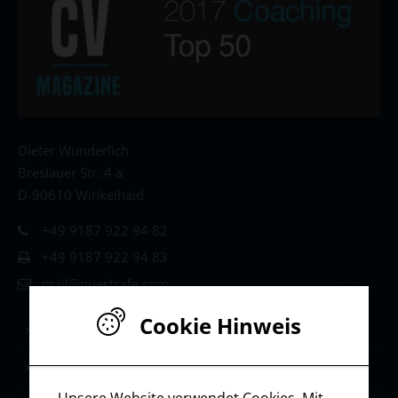
Dieter Wunderlich
Breslauer Str. 4 a
D-90610 Winkelhaid
+49 9187 922 94 82
+49 9187 922 94 83
mail@questcafe.com
Cookie Hinweis
Life & Leadership Coaching
Stärken-Coaching