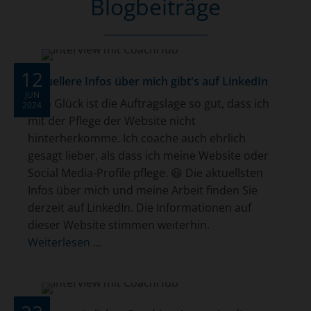
Blogbeiträge
12
Aktuellere Infos über mich gibt's auf LinkedIn
JUN
Zum Glück ist die Auftragslage so gut, dass ich
2024
mit der Pflege der Website nicht
hinterherkomme. Ich coache auch ehrlich
gesagt lieber, als dass ich meine Website oder
Social Media-Profile pflege. 😆 Die aktuellsten
Infos über mich und meine Arbeit finden Sie
derzeit auf LinkedIn. Die Informationen auf
dieser Website stimmen weiterhin.
Weiterlesen …