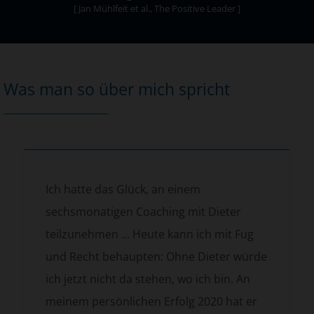
[ Jan Mühlfeit et al., The Positive Leader ]
Was man so über mich spricht
tte das Glück, an einem
In den 
monatigen Coaching mit Dieter
das Ve
nehmen ... Heute kann ich mit Fug
zu lass
echt behaupten: Ohne Dieter würde
in der 
tzt nicht da stehen, wo ich bin. An
dieses 
 persönlichen Erfolg 2020 hat er
wurden