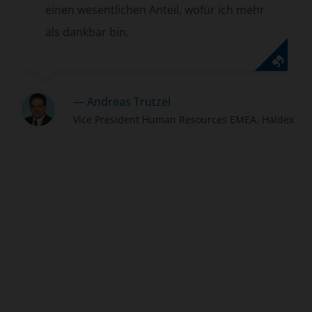
wesentlichen Anteil, wofür ich mehr
einem v
nkbar bin.
— 
Zurück
Vorwärts
He
 Andreas Trutzel
ice President Human Resources EMEA, Haldex