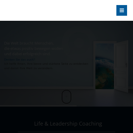
Die Welt braucht Menschen,
die etwas positiv bewegen wollen
und dabei erfolgreich sind.
Denken Sie das auch?
Ich helfe Ihnen, Ihre beste und stärkste Seite zu entdecken
und damit Ihre Welt zu verändern.
Life & Leadership Coaching