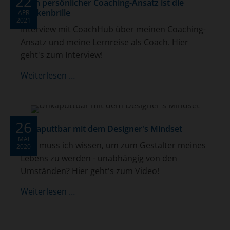
22
Mein persönlicher Coaching-Ansatz ist die
Stärkenbrille
APR
2021
Interview mit CoachHub über meinen Coaching-
Ansatz und meine Lernreise als Coach. Hier
geht's zum Interview!
Weiterlesen …
26
Unkaputtbar mit dem Designer's Mindset
MAI
Was muss ich wissen, um zum Gestalter meines
2020
Lebens zu werden - unabhängig von den
Umständen? Hier geht's zum Video!
Weiterlesen …