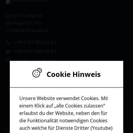
Dieter Wunderlich
Breslauer Str. 4 a
D-90610 Winkelhaid
+49 9187 922 94 82
+49 9187 922 94 83
mail@questcafe.com
Cookie Hinweis
Life & Leadership Coaching
Stärken-Coaching
Unsere Website verwendet Cookies. Mit
Selbstmanagement
einem Klick auf „alle Cookies zulassen“
erlaubst du der Website, neben den für
Ressourcen / Downloads
die Funktionalität notwendigen Cookies
auch welche für Dienste Dritter (Youtube)