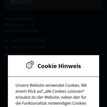
Dieter Wunderlich
Breslauer Str. 4 a
D-90610 Winkelhaid
+49 9187 922 94 82
+49 9187 922 94 83
mail@questcafe.com
Cookie Hinweis
Life & Leadership Coaching
Stärken-Coaching
Unsere Website verwendet Cookies. Mit
Selbstmanagement
einem Klick auf „alle Cookies zulassen“
erlaubst du der Website, neben den für
Ressourcen / Downloads
die Funktionalität notwendigen Cookies