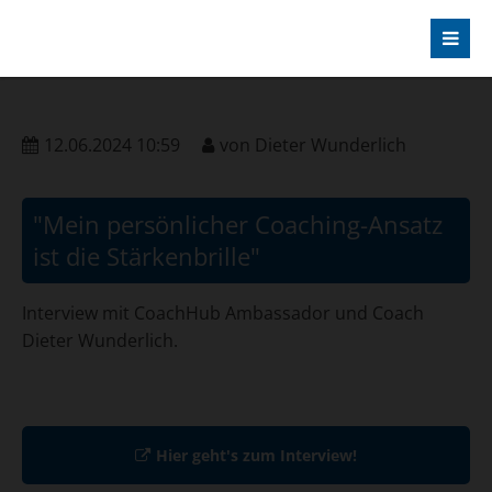
12.06.2024 10:59
von
Dieter Wunderlich
"Mein persönlicher Coaching-Ansatz
ist die Stärkenbrille"
Interview mit CoachHub Ambassador und Coach
Dieter Wunderlich.
Hier geht's zum Interview!