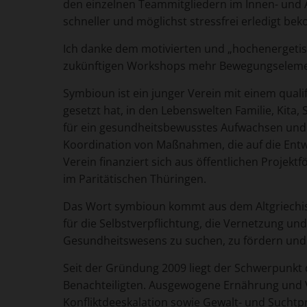
den einzelnen Teammitgliedern im Innen- und Au
schneller und möglichst stressfrei erledigt b
Ich danke dem motivierten und „hochenergetisc
zukünftigen Workshops mehr Bewegungselemen
Symbioun ist ein junger Verein mit einem quali
gesetzt hat, in den Lebenswelten Familie, Kit
für ein gesundheitsbewusstes Aufwachsen und f
Koordination von Maßnahmen, die auf die Entw
Verein finanziert sich aus öffentlichen Projek
im Paritätischen Thüringen.
Das Wort symbioun kommt aus dem Altgriechisch
für die Selbstverpflichtung, die Vernetzung u
Gesundheitswesens zu suchen, zu fördern und 
Seit der Gründung 2009 liegt der Schwerpunkt 
Benachteiligten. Ausgewogene Ernährung und 
Konfliktdeeskalation sowie Gewalt- und Sucht