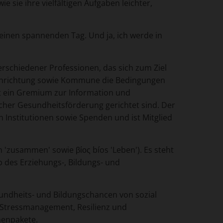
 sie ihre vielfältigen Aufgaben leichter,
einen spannenden Tag. Und ja, ich werde in
erschiedener Professionen, das sich zum Ziel
gseinrichtung sowie Kommune die Bedingungen
st ein Gremium zur Information und
cher Gesundheitsförderung gerichtet sind. Der
n Institutionen sowie Spenden und ist Mitglied
'zusammen' sowie βίος bíos 'Leben'). Es steht
b des Erziehungs-, Bildungs- und
sundheits- und Bildungschancen von sozial
Stressmanagement, Resilienz und
menpakete.