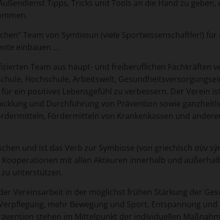
ßendienst Tipps, Tricks und Tools an die Hand zu geben, wie
ekommen.
hen“ Team von Symbioun (viele Sportwissenschaftler!) für 
te einbauen ...
fizierten Team aus haupt- und freiberuflichen Fachkräften v
a, Schule, Hochschule, Arbeitswelt, Gesundheitsversorgun
ür ein positives Lebensgefühl zu verbessern. Der Verein i
icklung und Durchführung von Prävention sowie ganzheitli
tfördermitteln, Fördermitteln von Krankenkassen und andere
en und ist das Verb zur Symbiose (von griechisch σύν sýn 
nd Kooperationen mit allen Akteuren innerhalb und außerhal
zu unterstützen.
der Vereinsarbeit in der möglichst frühen Stärkung der Ge
Verpflegung, mehr Bewegung und Sport, Entspannung und 
prävention stehen im Mittelpunkt der individuellen Maßnah