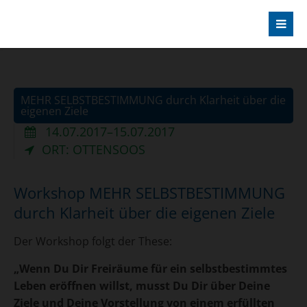
MEHR SELBSTBESTIMMUNG durch Klarheit über die
eigenen Ziele
14.07.2017–15.07.2017
ORT: OTTENSOOS
Workshop MEHR SELBSTBESTIMMUNG
durch Klarheit über die eigenen Ziele
Der Workshop folgt der These:
„Wenn Du Dir Freiräume für ein selbstbestimmtes
Leben eröffnen willst, musst Du Dir über Deine
Ziele und Deine Vorstellung von einem erfüllten