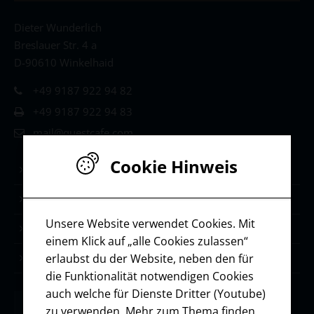
Dieter Wunderlich
Breslauer Str. 4 a
D-90610 Winkelhaid
+49 9187 922 94 82
+49 9187 922 94 83
mail@questcafe.com
Cookie Hinweis
Life & Leadership Coaching
Stärken-Coaching
Unsere Website verwendet Cookies. Mit
Selbstmanagement
einem Klick auf „alle Cookies zulassen“
erlaubst du der Website, neben den für
Ressourcen / Downloads
die Funktionalität notwendigen Cookies
auch welche für Dienste Dritter (Youtube)
zu verwenden. Mehr zum Thema finden