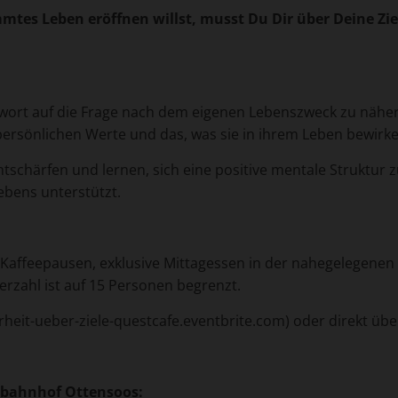
mtes Leben eröffnen willst, musst Du Dir über Deine Zi
twort auf die Frage nach dem eigenen Lebenszweck zu näher
persönlichen Werte und das, was sie in ihrem Leben bewirke
ntschärfen und lernen, sich eine positive mentale Struktur z
Lebens unterstützt.
l. Kaffeepausen, exklusive Mittagessen in der nahegelegenen
rzahl ist auf 15 Personen begrenzt.
rheit-ueber-ziele-questcafe.eventbrite.com) oder direkt ü
rbahnhof Ottensoos: