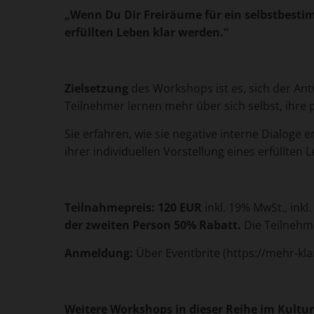
„Wenn Du Dir Freiräume für ein selbstbestim
erfüllten Leben klar werden.“
Zielsetzung
des Workshops ist es, sich der An
Teilnehmer lernen mehr über sich selbst, ihre 
Sie erfahren, wie sie negative interne Dialoge e
ihrer individuellen Vorstellung eines erfüllten 
Teilnahmepreis: 120 EUR
inkl. 19% MwSt., ink
der zweiten Person 50% Rabatt.
Die Teilnehme
Anmeldung:
Über Eventbrite (https://mehr-kla
Weitere Workshops in dieser Reihe im Kultu