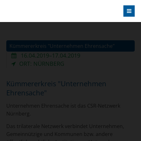
Kümmererkreis "Unternehmen Ehrensache"
16.04.2019–17.04.2019
ORT: NÜRNBERG
Kümmererkreis "Unternehmen
Ehrensache"
Unternehmen Ehrensache ist das CSR-Netzwerk
Nürnberg.
Das trilaterale Netzwerk verbindet Unternehmen,
Gemeinnützige und Kommunen bzw. andere