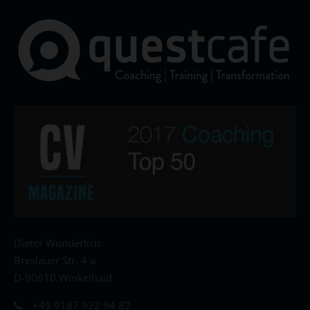
Dieter Wunderlich
Breslauer Str. 4 a
D-90610 Winkelhaid
+49 9187 922 94 82