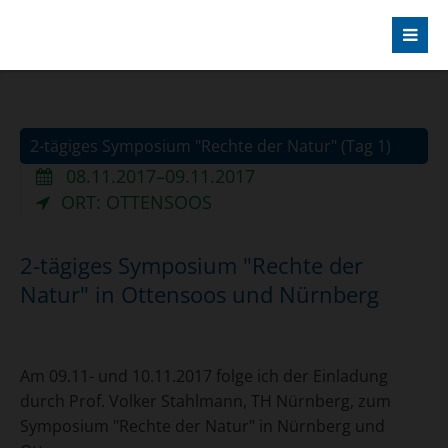
2-tägiges Symposium "Rechte der Natur" (Tag 1)
08.11.2017–09.11.2017
ORT: OTTENSOOS
2-tägiges Symposium "Rechte der
Natur" in Ottensoos und Nürnberg
Am 09.11- und 10.11.2017 folge ich der Einladung
durch Prof. Volker Stahlmann, TH Nürnberg, zum
Symposium "Rechte der Natur" in Nürnberg und