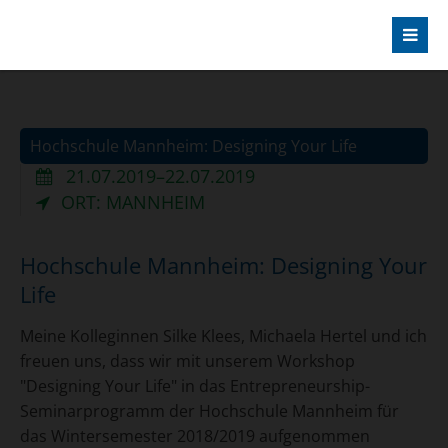
Hochschule Mannheim: Designing Your Life
21.07.2019–22.07.2019
ORT: MANNHEIM
Hochschule Mannheim: Designing Your
Life
Meine Kolleginnen Silke Klees, Michaela Hertel und ich
freuen uns, dass wir mit unserem Workshop
"Designing Your Life" in das Entrepreneurship-
Seminarprogramm der Hochschule Mannheim für
das Wintersemester 2018/2019 aufgenommen