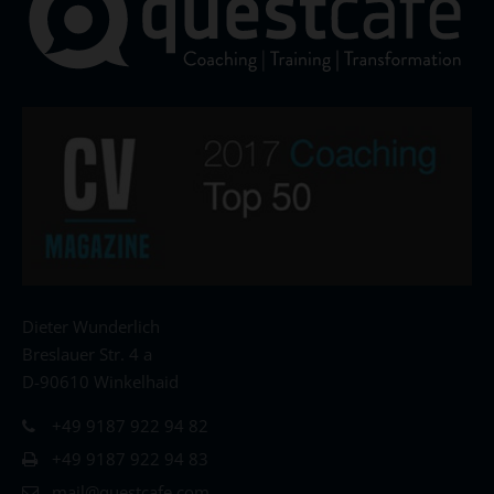
Dieter Wunderlich
Breslauer Str. 4 a
D-90610 Winkelhaid
+49 9187 922 94 82
+49 9187 922 94 83
mail@questcafe.com