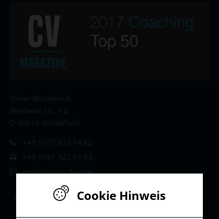
Dieter Wunderlich
Breslauer Str. 4 a
D-90610 Winkelhaid
+49 9187 922 94 82
+49 9187 922 94 83
mail@questcafe.com
Cookie Hinweis
Life & Leadership Coaching
Stärken-Coaching