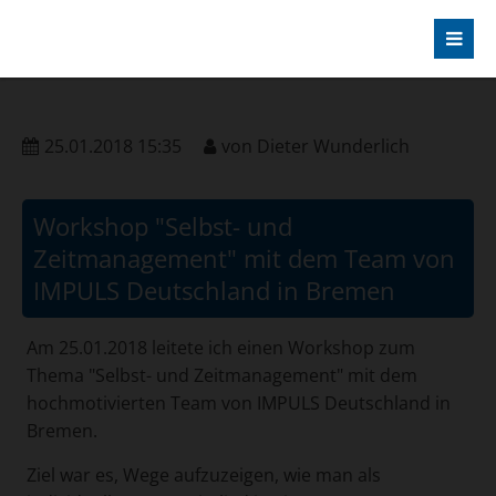
25.01.2018 15:35
von
Dieter Wunderlich
Workshop "Selbst- und
Zeitmanagement" mit dem Team von
IMPULS Deutschland in Bremen
Am 25.01.2018 leitete ich einen Workshop zum
Thema "Selbst- und Zeitmanagement" mit dem
hochmotivierten Team von IMPULS Deutschland in
Bremen.
Ziel war es, Wege aufzuzeigen, wie man als