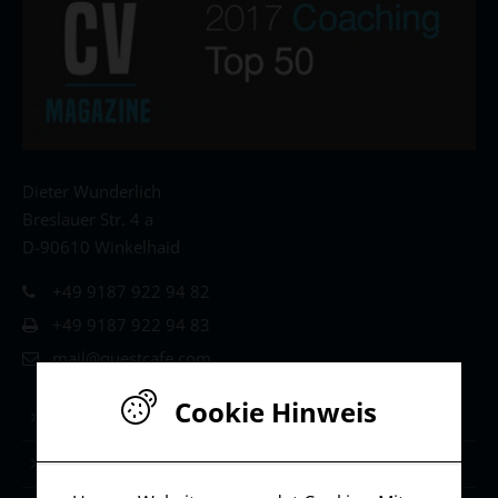
Dieter Wunderlich
Breslauer Str. 4 a
D-90610 Winkelhaid
+49 9187 922 94 82
+49 9187 922 94 83
mail@questcafe.com
Cookie Hinweis
Life & Leadership Coaching
Stärken-Coaching