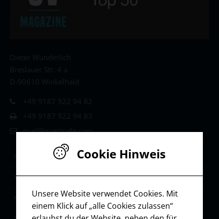
Dieter Wunderlich
Breslauer Str. 4 a
D-90610 Winkelhaid
+49 9187 922 94 82
+49 9187 922 94 83
mail@questcafe.com
Cookie Hinweis
Life & Leadership Coaching
Stärken-Coaching
Unsere Website verwendet Cookies. Mit
Selbstmanagement
einem Klick auf „alle Cookies zulassen“
erlaubst du der Website, neben den für
Ressourcen / Downloads