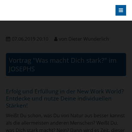
07.06.2019 20:10
von
Dieter Wunderlich
Vortrag "Was macht Dich stark?" im
JOSEPHS
Erfolg und Erfüllung in der New Work World?
Entdecke und nutze Deine individuellen
Stärken!
Weißt Du schon, was Du von Natur aus besser kannst
als die allermeisten anderen Menschen? Weißt Du,
was Dich stark macht? Nein? Dann wird es Zeit, dieser