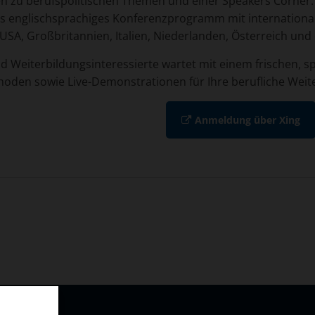
zu berufspolitischen Themen und einer Speakers Corner. Al
s englischsprachiges Konferenzprogramm mit international
USA, Großbritannien, Italien, Niederlanden, Österreich und
Weiterbildungsinteressierte wartet mit einem frischen, 
den sowie Live-Demonstrationen für Ihre berufliche Weiter
Anmeldung über Xing