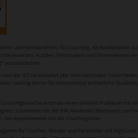
ikums- und Fachkonferenz für Coaching. Als Kombination au
ginteressierten, Kunden, Personalern und Unternehmen ein
g“ auszutauschen.
 von der ICF veranstaltet (der Internationalen Coach Fede
t über zwanzig Jahren für international einheitliche Qualitä
der Coachingbranche erstmals einem breitem Publikum mit 
ress zusammen mit der IHK Akademie Oberbayern partnersch
en, wie beispielsweise mit der Coachingzone.
rogamm für Coaches, Berater und Personaler mit HighLevel 