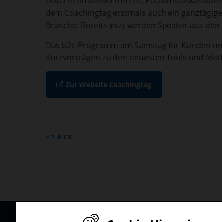
Unternehmensvertretern, Podiumsdiskussionen 
dem Coachingtag erstmals auch ein ganztägige
Branche. Bereits jetzt werden Speaker aus den 
Das b2c-Programm am Samstag für Kunden und 
Kurzvorträgen zu den neuesten Tools und Metho
Zur Website Coachingtag
ZURÜCK