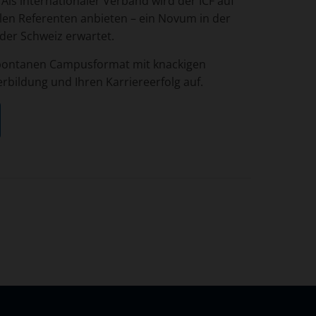
s internationaler Verband wird der ICF auf
en Referenten anbieten – ein Novum in der
 der Schweiz erwartet.
spontanen Campusformat mit knackigen
bildung und Ihren Karriereerfolg auf.