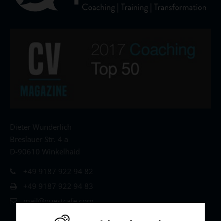
Dieter Wunderlich
Breslauer Str. 4 a
D-90610 Winkelhaid
+49 9187 922 94 82
+49 9187 922 94 83
mail@questcafe.com