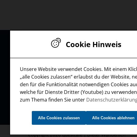
Cookie Hinweis
Dieter Wunderlic
Breslauer Str. 4 a
D-90610 Winkelh
Unsere Website verwendet Cookies. Mit einem Klic
„alle Cookies zulassen“ erlaubst du der Website, 
+49 9187 92
den für die Funktionalität notwendigen Cookies au
+49 9187 92
welche für Dienste Dritter (Youtube) zu verwende
mail@questc
zum Thema finden Sie unter
Datenschutzerklärun
Alle Cookies zulassen
Alle Cookies ablehnen
Copyright 2026 questcafe | Dieter Wunderlich