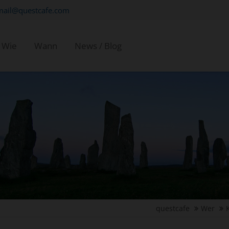
mail@questcafe.com
Wie
Wann
News / Blog
questcafe
Wer