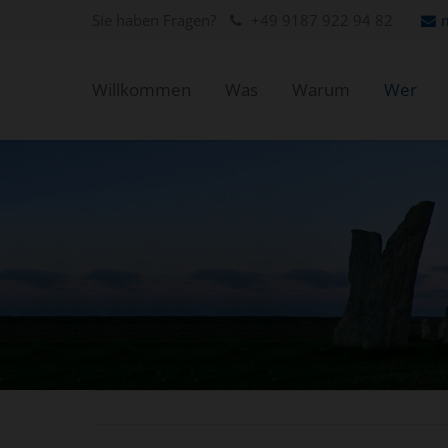
Sie haben Fragen?
+49 9187 922 94 82
Willkommen
Was
Warum
Wer