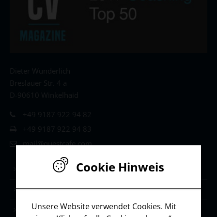
Dieter Wunderlich
Breslauer Str. 4 a
D-90610 Winkelhaid
+49 9187 922 94 82
+49 9187 922 94 83
mail@questcafe.com
Cookie Hinweis
Life & Leadership Coaching
Stärken-Coaching
Unsere Website verwendet Cookies. Mit
Selbstmanagement