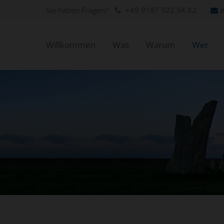
Sie haben Fragen?
+49 9187 922 94 82
Willkommen
Was
Warum
Wer