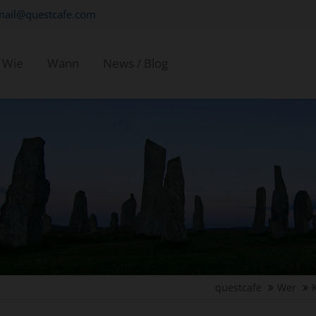
mail@questcafe.com
Wie
Wann
News / Blog
questcafe
Wer