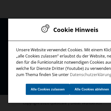
Cookie Hinweis
Dieter Wunderlic
Breslauer Str. 4 a
D-90610 Winkelh
Unsere Website verwendet Cookies. Mit einem Klic
„alle Cookies zulassen“ erlaubst du der Website, 
+49 9187 92
den für die Funktionalität notwendigen Cookies au
+49 9187 92
welche für Dienste Dritter (Youtube) zu verwende
mail@questc
zum Thema finden Sie unter
Datenschutzerklärun
Alle Cookies zulassen
Alle Cookies ablehnen
Copyright 2026 questcafe | Dieter Wunderlich